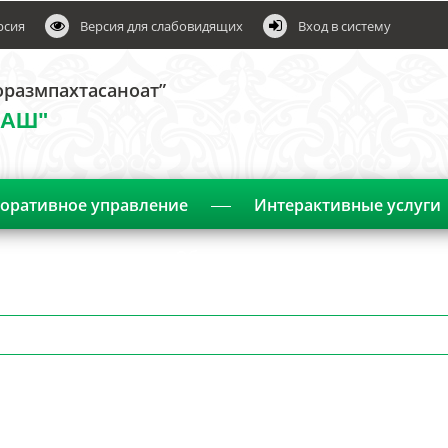
рсия
Версия для слабовидящих
Вход в систему
оразмпахтасаноат”
ЛАШ"
оративное управление
Интерактивные услуги
Объявления