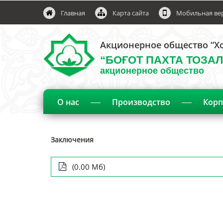
Главная
Карта сайта
Мобильная ве
Акционерное общество “Х
“БОҒОТ ПАХТА ТОЗА
акционерное общество
О нас
Производство
Корп
Заключения
(0.00 Мб)