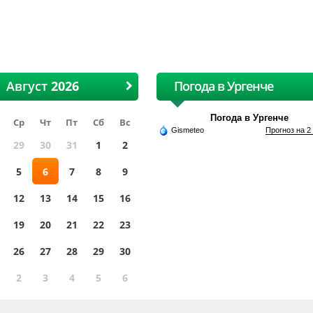
лопковая и текстильная
хлопковая и тексти
ярмарка
ярмарка
Август
Погода в Ургенче
Погода в Ургенче
Ср
Чт
Пт
Сб
Вс
Gismeteo
Прогноз на 2
29
30
31
1
2
5
6
7
8
9
12
13
14
15
16
19
20
21
22
23
26
27
28
29
30
2
3
4
5
6