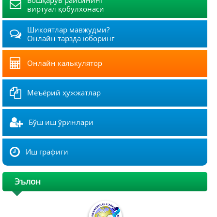
Бошқарув раисининг
виртуал қобулхонаси
Шикоятлар мавжудми?
Онлайн тарзда юборинг
Онлайн калькулятор
Меъёрий ҳужжатлар
Бўш иш ўринлари
Иш графиги
Эълон