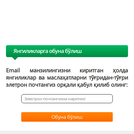
Янгиликларга обуна бўлиш
Email манзилингизни киритган ҳолда
янгиликлар ва маслаҳатларни тўғридан-тўғри
элетрон почтангиз орқали қабул қилиб олинг:
Обуна бўлиш