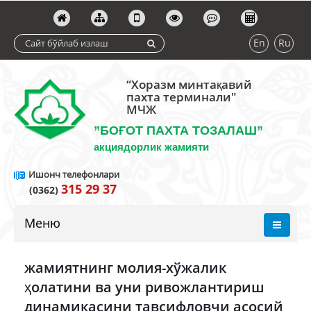
En
Ru
“Хоразм минтақавий
пахта терминали"
МЧЖ
”БОҒОТ ПАХТА ТОЗАЛАШ”
акциядорлик жамияти
Ишонч телефонлари
315 29 37
(0362)
Меню
жамиятнинг молия-хўжалик
ҳолатини ва уни ривожлантириш
динамикасини тавсифловчи асосий