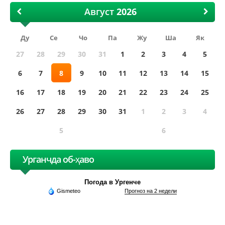
Август
Ду
Се
Чо
Па
Жу
Ша
Як
27
28
29
30
31
1
2
3
4
5
6
7
8
9
10
11
12
13
14
15
16
17
18
19
20
21
22
23
24
25
26
27
28
29
30
31
1
2
3
4
5
6
Урганчда об-ҳаво
Погода в Ургенче
Gismeteo
Прогноз на 2 недели