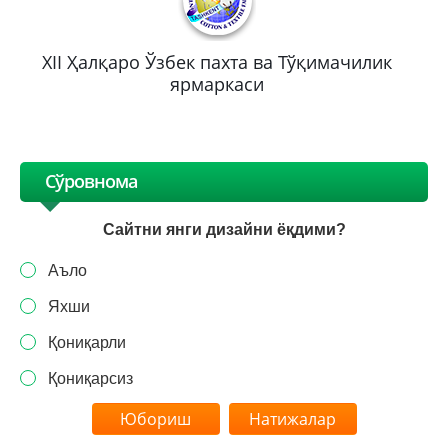
XII Ҳалқаро Ўзбек пахта ва Тўқимачилик
ярмаркаси
Сўровнома
Сайтни янги дизайни ёқдими?
Аъло
Яхши
Қониқарли
Қониқарсиз
Натижалар