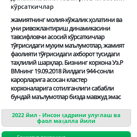
кўрсаткичлар
жамиятнинг молия-хўжалик ҳолатини ва
уни ривожлантириш динамикасини
тавсифловчи асосий кўрсаткичлар
тўғрисидаги муҳим маълумотлар, жамият
фаолияти тўғрисидаги ахборот тусидаги
таҳлилий шарҳлар. Бизнинг корхона Уз.Р
ВМнинг 19.09.2018 йилдаги 944-сонли
карорларига асосан кластер
корхоналарига сотилганлиги сабабли
бундай маълумотлар бизда мавжуд эмас
2022 йил - Инсон қадрини улуғлаш ва
фаол маҳалла йили