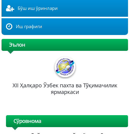
Бўш иш ўринлари
Иш графиги
Эълон
XII Ҳалқаро Ўзбек пахта ва Тўқимачилик
ярмаркаси
Сўровнома