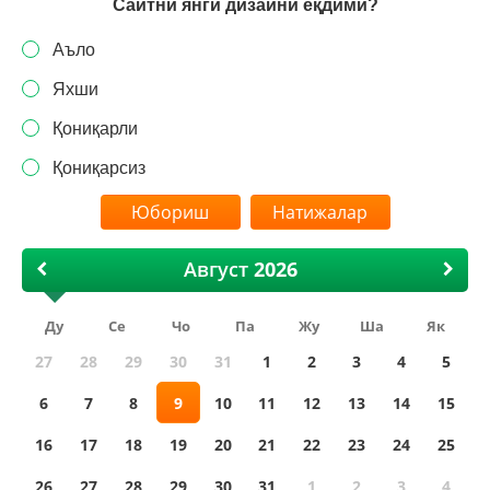
Сайтни янги дизайни ёқдими?
Аъло
Яхши
Қониқарли
Қониқарсиз
Натижалар
Август
Ду
Се
Чо
Па
Жу
Ша
Як
27
28
29
30
31
1
2
3
4
5
6
7
8
9
10
11
12
13
14
15
16
17
18
19
20
21
22
23
24
25
26
27
28
29
30
31
1
2
3
4