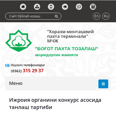
En
Ru
“Хоразм минтақавий
пахта терминали"
МЧЖ
”БОҒОТ ПАХТА ТОЗАЛАШ”
акциядорлик жамияти
Ишонч телефонлари
315 29 37
(0362)
Меню
Ижроия органини конкурс асосида
танлаш тартиби