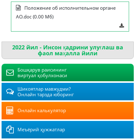
Положение об исполнительном органе
АО.doc (0.00 Мб)
2022 йил - Инсон қадрини улуғлаш ва
фаол маҳалла йили
Бошқарув раисининг
виртуал қобулхонаси
Шикоятлар мавжудми?
Онлайн тарзда юборинг
Онлайн калькулятор
Меъёрий ҳужжатлар