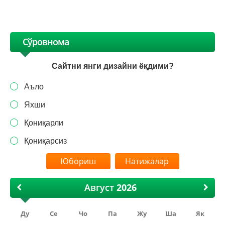
Сўровнома
Сайтни янги дизайни ёқдими?
Аъло
Яхши
Қониқарли
Қониқарсиз
Натижалар
Август
Ду
Се
Чо
Па
Жу
Ша
Як