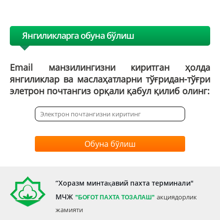
Янгиликларга обуна бўлиш
Email манзилингизни киритган ҳолда
янгиликлар ва маслаҳатларни тўғридан-тўғри
элетрон почтангиз орқали қабул қилиб олинг:
Обуна бўлиш
“Хоразм минтақавий пахта терминали"
МЧЖ
акциядорлик
”БОҒОТ ПАХТА ТОЗАЛАШ”
жамияти