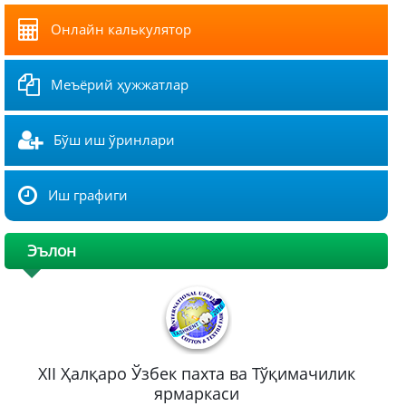
Онлайн калькулятор
Меъёрий ҳужжатлар
Бўш иш ўринлари
Иш графиги
Эълон
XII Ҳалқаро Ўзбек пахта ва Тўқимачилик
ярмаркаси