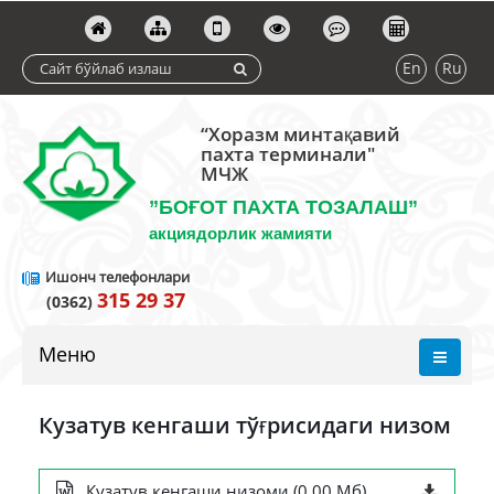
En
Ru
“Хоразм минтақавий
пахта терминали"
МЧЖ
”БОҒОТ ПАХТА ТОЗАЛАШ”
акциядорлик жамияти
Ишонч телефонлари
315 29 37
(0362)
Меню
Кузатув кенгаши тўғрисидаги низом
Кузатув кенгаши низоми (0.00 Мб)