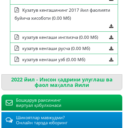
Кузатув кенгашининг 2017 йил фаолияти
буйича хисоботи (0.00 Мб)
кузатув кенгаши инглизча (0.00 Мб)
кузатув кенгаши русча (0.00 Мб)
кузатув кенгаши узб (0.00 Мб)
2022 йил - Инсон қадрини улуғлаш ва
фаол маҳалла йили
Бошқарув раисининг
виртуал қобулхонаси
Шикоятлар мавжудми?
Онлайн тарзда юборинг