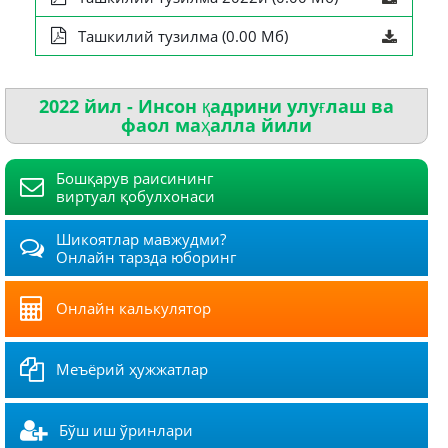
Ташкилий тузилма (0.00 Мб)
2022 йил - Инсон қадрини улуғлаш ва
фаол маҳалла йили
Бошқарув раисининг
виртуал қобулхонаси
Шикоятлар мавжудми?
Онлайн тарзда юборинг
Онлайн калькулятор
Меъёрий ҳужжатлар
Бўш иш ўринлари