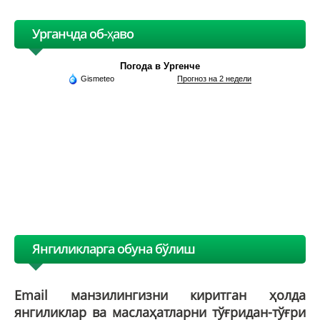
Урганчда об-ҳаво
Погода в Ургенче
Gismeteo
Прогноз на 2 недели
Янгиликларга обуна бўлиш
Email манзилингизни киритган ҳолда
янгиликлар ва маслаҳатларни тўғридан-тўғри