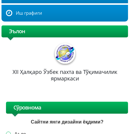
Иш графиги
Эълон
XII Ҳалқаро Ўзбек пахта ва Тўқимачилик
ярмаркаси
Сўровнома
Сайтни янги дизайни ёқдими?