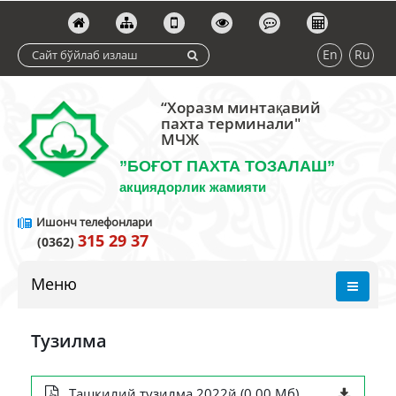
En
Ru
“Хоразм минтақавий
пахта терминали"
МЧЖ
”БОҒОТ ПАХТА ТОЗАЛАШ”
акциядорлик жамияти
Ишонч телефонлари
315 29 37
(0362)
Меню
Тузилма
Ташкилий тузилма 2022й (0.00 Мб)