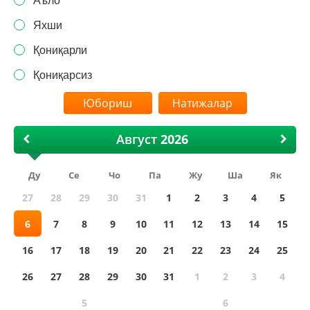
Аъло
Яхши
Қониқарли
Қониқарсиз
Натижалар
Август
Ду
Се
Чо
Па
Жу
Ша
Як
27
28
29
30
31
1
2
3
4
5
6
7
8
9
10
11
12
13
14
15
16
17
18
19
20
21
22
23
24
25
26
27
28
29
30
31
1
2
3
4
5
6