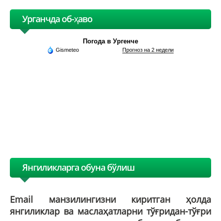
Урганчда об-ҳаво
Погода в Ургенче
Gismeteo
Прогноз на 2 недели
Янгиликларга обуна бўлиш
Email манзилингизни киритган ҳолда
янгиликлар ва маслаҳатларни тўғридан-тўғри