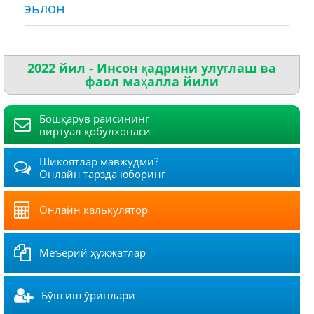
эьлон
2022 йил - Инсон қадрини улуғлаш ва
фаол маҳалла йили
Бошқарув раисининг
виртуал қобулхонаси
Шикоятлар мавжудми?
Онлайн тарзда юборинг
Онлайн калькулятор
Меъёрий ҳужжатлар
Бўш иш ўринлари