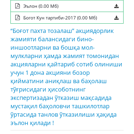
Эълон (0.00 Мб)
Богот Кун тартиби-2017 (0.00 Мб)
“Боғот пахта тозалаш” акциядорлик
жамияти балансидаги бино-
иншоотларни ва бошқа мол-
мулкларни ҳамда жамият томонидан
акцияларни қайтариб сотиб олиниши
учун 1 дона акцияни бозор
қийматини аниқлаш ва баҳолаш
тўғрисидаги ҳисоботнинг
экспертизадан ўтказиш мақсадида
мустақил баҳоловчи ташкилотлар
ўртасида танлов ўтказилиши ҳақида
эълон қилади !