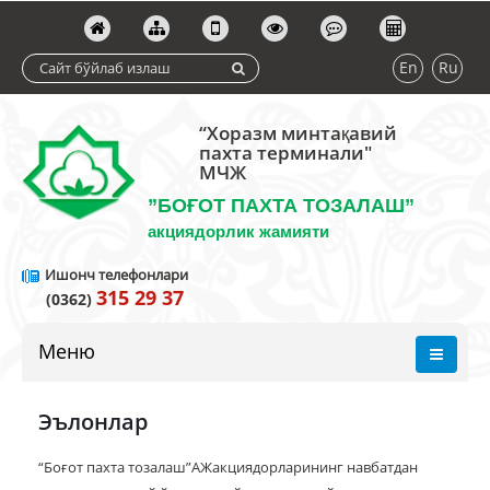
En
Ru
“Хоразм минтақавий
пахта терминали"
МЧЖ
”БОҒОТ ПАХТА ТОЗАЛАШ”
акциядорлик жамияти
Ишонч телефонлари
315 29 37
(0362)
Меню
Эълонлар
“Боғот пахта тозалаш”АЖакциядорларининг навбатдан