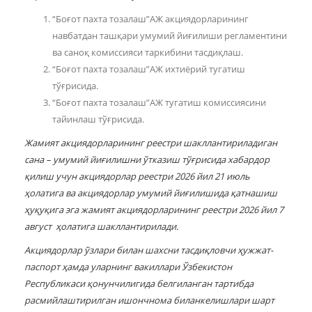
“Боғот пахта тозалаш”АЖ акциядорларининг
навбатдан ташқари умумий йиғилиши регламентини
ва саноқ комиссияси таркибини тасдиқлаш.
“Боғот пахта тозалаш”АЖ ихтиёрий тугатиш
тўғрисида.
“Боғот пахта тозалаш”АЖ тугатиш комиссиясини
тайинлаш тўғрисида.
Жамият акциядорларининг реестри шакллантириладиган
сана – умумий йиғилишни ўтказиш тўғрисида хабардор
қилиш учун акциядорлар реестри 2026 йил 21 июль
ҳолатига ва акциядорлар умумий йиғилишида қатнашиш
ҳуқуқига эга жамият акциядорларининг реестри 2026 йил 7
август
ҳолатига шакллантирилади.
Акциядорлар ўзлари билан шахсни тасдиқловчи ҳужжат-
паспорт ҳамда уларнинг вакиллари Ў
збекистон
Республикаси қонунчилигида
белгиланган тартибда
расмийлаштирилган
ишончнома билан
келишлари шарт