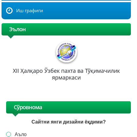
Иш графиги
Эълон
XII Ҳалқаро Ўзбек пахта ва Тўқимачилик
ярмаркаси
Сўровнома
Сайтни янги дизайни ёқдими?
Аъло