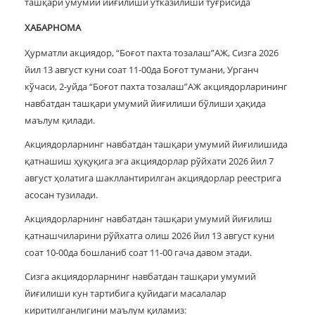
ташқари умумий йиғилиши ўтказилиши тўғрисида
ХАБАРНОМА
Ҳурматли акциядор, “Боғот пахта тозалаш”АЖ, Сизга 2026
йил 13 август куни соат 11-00да Боғот тумани, Урганч
кўчаси, 2-уйда “Боғот пахта тозалаш”АЖ акциядорларининг
навбатдан ташқари умумий йиғилиши бўлиши ҳақида
маълум қилади.
Акциядорларнинг навбатдан ташқари умумий йиғилишида
қатнашиш ҳуқуқига эга акциядорлар рўйхати 2026 йил 7
август ҳолатига шакллантирилган акциядорлар реестрига
асосан тузилади.
Акциядорларнинг навбатдан ташқари умумий йиғилиш
қатнашчиларини рўйхатга олиш 2026 йил 13 август куни
соат 10-00да бошланиб соат 11-00 гача давом этади.
Сизга акциядорларнинг навбатдан ташқари умумий
йиғилиши кун тартибига қуйидаги масалалар
киритилганлигини маълум қиламиз: