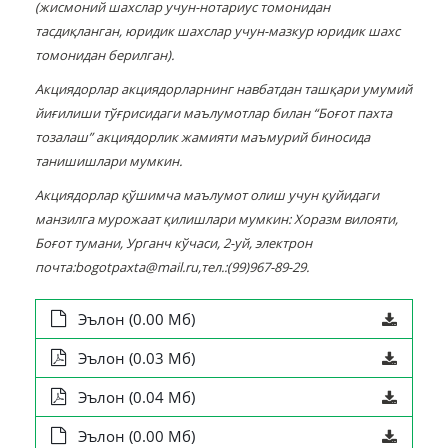
(жисмоний шахслар учун-нотариус томонидан
тасдиқланган, юридик шахслар учун-мазкур юридик шахс
томонидан берилган)
.
Акциядорлар акциядорлар
нинг
навбатдан ташқари умумий
йиғилиши тўғрисидаги маълумотлар билан “Боғот
пахта
тозалаш
”
акциядорлик жамияти
маъмурий
биносида
танишишлари мумкин.
Акциядорлар қўшимча маълумот
олиш
учун қуйидаги
манзилга мурожаат қилишлари мумкин: Хоразм вилояти,
Боғот
тумани
, Урганч кўчаси, 2-уй
,
электрон
почта:
bogotpaxta@mail.ru
,тел.:(99)967-89-29.
Эълон (0.00 Мб)
Эълон (0.03 Мб)
Эълон (0.04 Мб)
Эълон (0.00 Мб)